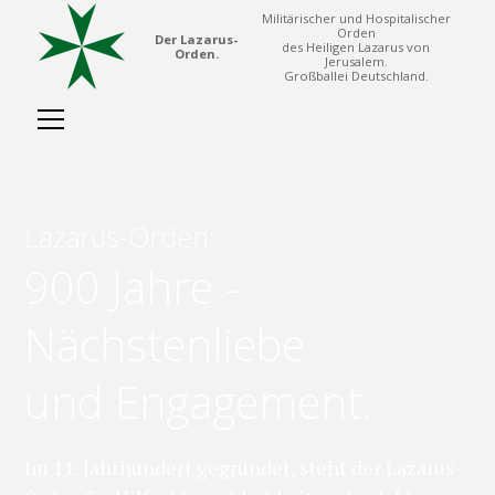
Militärischer und Hospitalischer
Orden
Der Lazarus-
des Heiligen Lazarus von
Orden.
Jerusalem.
Großballei Deutschland.
Lazarus-Orden:
900 Jahre -
Nächstenliebe
und Engagement.
Im 11. Jahrhundert gegründet, steht der Lazarus-