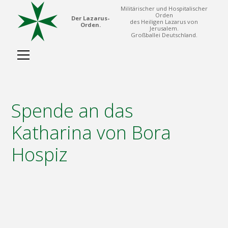
Militärischer und Hospitalischer
Orden
Der Lazarus-
des Heiligen Lazarus von
Orden.
Jerusalem.
Großballei Deutschland.
Spende an das
Katharina von Bora
Hospiz