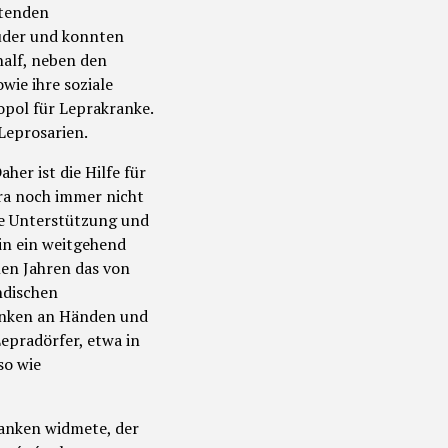
itenden
rüder und konnten
alf, neben den
wie ihre soziale
opol für Leprakranke.
Leprosarien.
er ist die Hilfe für
ra noch immer nicht
che Unterstützung und
in ein weitgehend
len Jahren das von
ndischen
ranken an Händen und
epradörfer, etwa in
so wie
ranken widmete, der