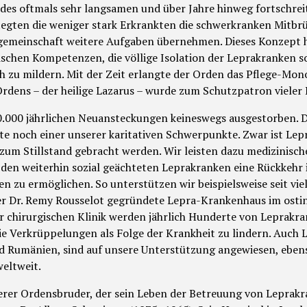
 des oftmals sehr langsamen und über Jahre hinweg fortschre
flegten die weniger stark Erkrankten die schwerkranken Mitb
gemeinschaft weitere Aufgaben übernehmen. Dieses Konzept h
chen Kompetenzen, die völlige Isolation der Leprakranken so
 zu mildern. Mit der Zeit erlangte der Orden das Pflege-Mon
rdens – der heilige Lazarus – wurde zum Schutzpatron vieler 
0.000 jährlichen Neuansteckungen keineswegs ausgestorben. Dah
e noch einer unserer karitativen Schwerpunkte. Zwar ist Lep
n zum Stillstand gebracht werden. Wir leisten dazu medizinis
 den weiterhin sozial geächteten Leprakranken eine Rückkehr 
n zu ermöglichen. So unterstützen wir beispielsweise seit vie
 Dr. Remy Rousselot gegründete Lepra-Krankenhaus im osti
er chirurgischen Klinik werden jährlich Hunderte von Leprak
ie Verkrüppelungen als Folge der Krankheit zu lindern. Auch L
d Rumänien, sind auf unsere Unterstützung angewiesen, eben
eltweit.
terer Ordensbruder, der sein Leben der Betreuung von Leprak