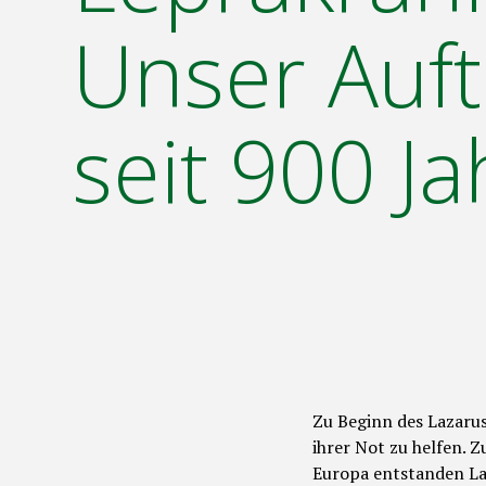
Unser Auft
seit 900 Ja
Zu Beginn des Lazarus
ihrer Not zu helfen. 
Europa entstanden Laz