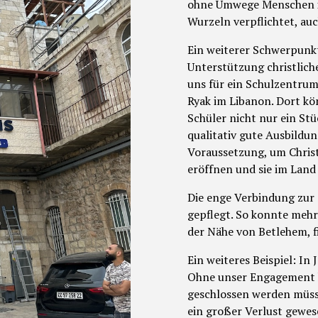
ohne Umwege Menschen in
Wurzeln verpflichtet, auc
Ein weiterer Schwerpunkt
Unterstützung christlich
uns für ein Schulzentrum
Ryak im Libanon. Dort k
Schüler nicht nur ein St
qualitativ gute Ausbildun
Voraussetzung, um Christ
eröffnen und sie im Land 
Die enge Verbindung zur 
gepflegt. So konnte mehr
der Nähe von Betlehem, f
Ein weiteres Beispiel: In
Ohne unser Engagement h
geschlossen werden müsse
ein großer Verlust gewes