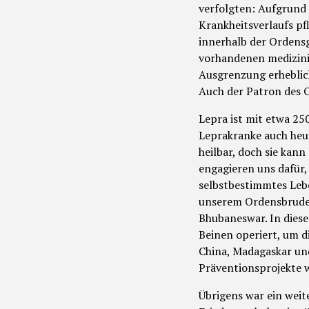
verfolgten: Aufgrund
Krankheitsverlaufs p
innerhalb der Ordens
vorhandenen medizinis
Ausgrenzung erheblich
Auch der Patron des O
Lepra ist mit etwa 25
Leprakranke auch heut
heilbar, doch sie kan
engagieren uns dafür,
selbstbestimmtes Lebe
unserem Ordensbruder
Bhubaneswar. In dies
Beinen operiert, um d
China, Madagaskar un
Präventionsprojekte w
Übrigens war ein wei